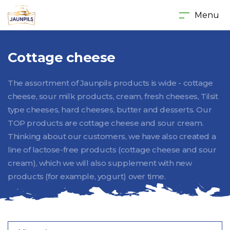
Menu
Cottage cheese
The assortment of Jaunpils products is wide - cottage
cheese, sour milk products, cream, fresh cheeses, Tilsit
type cheeses, hard cheeses, butter and desserts. Our
TOP products are cottage cheese and sour cream.
Thinking about our customers, we have also created a
line of lactose-free products (cottage cheese and sour
cream), which we will also supplement with new
products (for example, yogurt) over time.