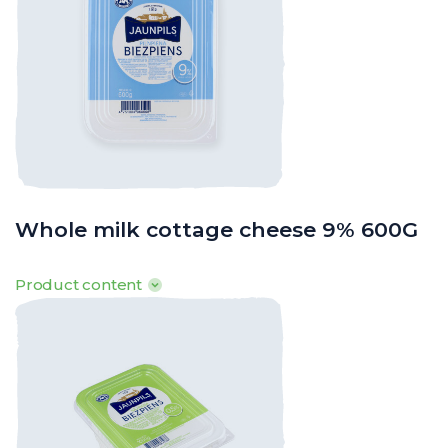
Whole milk cottage cheese 9% 600G
Product content
100g produkta satur: Tauki 9g, tostarp piesātinātās t.sk. 6g,
ogļhidrāti 0,8g, tostarp cukuri 0,5g, olbaltumvielas 16,4g, sāls 0,1g
· Enerģētiskā vērtība: 634kJ/ 149kcal
o
o
o
· Uzglabāšanas t
: 0
līdz +8
C