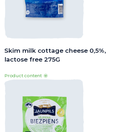
Skim milk cottage cheese 0,5%,
lactose free 275G
Product content
100g produkta satur: Tauki 0,5g, tostarp piesātinātās t.sk. 0,3g,
ogļhidrāti 0,9g, tostarp cukuri 0,5g, olbaltumvielas 18,9g sāls
0,10g
· Enerģētiskā vērtība: 378kJ/ 89kcal
o
o
o
· Uzglabāšanas t
: +2
līdz +8
C