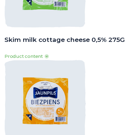
Skim milk cottage cheese 0,5% 275G
Product content
100g produkta satur: Tauki 0,5g, tostarp piesātinātās t.sk. 0,3g,
ogļhidrāti 0,9g, tostarp cukuri 0,5g, olbaltumvielas 18,9g, sāls 0,1g
· Enerģētiskā vērtība: 378kJ/ 89kcal
o
o
o
· Uzglabāšanas t
: 0
līdz +8
C