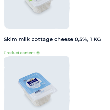
Skim milk cottage cheese 0,5%, 1 KG
Product content
100g produkta satur: Tauki 0,5g, tostarp piesātinātās t.sk. 0,3g,
ogļhidrāti 0,9g, tostarp cukuri 0,5g, olbaltumvielas 18,9g, sāls 0,1g
· Enerģētiskā vērtība: 378kJ/ 89kcal
o
o
o
· Uzglabāšanas t
: 0
līdz +8
C