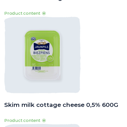
Product content
100g produkta satur: Tauki 9g, tostarp piesātinātās t.sk. 6g,
ogļhidrāti 0,8g, tostarp cukuri 0,5g, olbaltumvielas 16,4g, sāls 0,1g
· Enerģētiskā vērtība: 634kJ/ 149kcal
o
o
o
· Uzglabāšanas t
: 0
līdz +8
C
Skim milk cottage cheese 0,5% 600G
Product content