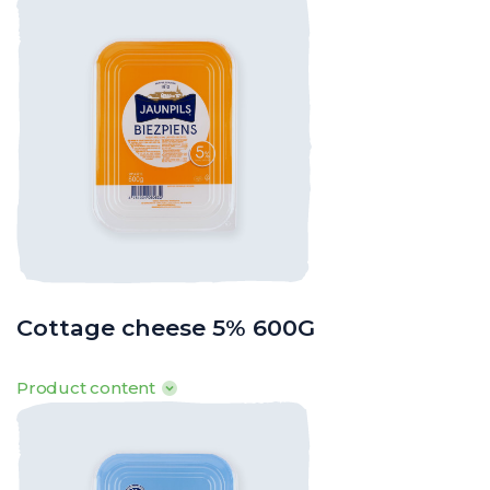
100g produkta satur: Tauki 0,5g, tostarp piesātinātās t.sk. 0,3g,
ogļhidrāti 0,9g, tostarp cukuri 0,5g, olbaltumvielas 18,9g, sāls 0,1g
· Enerģētiskā vērtība: 378kJ/ 89kcal
o
o
o
· Uzglabāšanas t
: 0
līdz +8
C
Cottage cheese 5% 600G
Product content
100g produkta satur: Tauki 5g, tostarp piesātinātās t.sk. 3g,
ogļhidrāti 0,8g, tostarp cukuri 0,5g, olbaltumvielas 17,6g, sāls 0,1g
· Enerģētiskā vērtība: 503kJ/ 119kcal
o
o
o
· Uzglabāšanas t
: 0
līdz +8
C