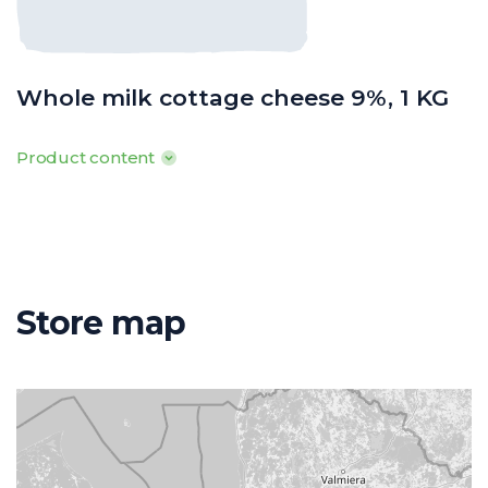
Whole milk cottage cheese 9%, 1 KG
Product content
100g produkta satur: Tauki 9g, tostarp piesātinātās t.sk. 6g,
ogļhidrāti 0,8g, tostarp cukuri 0,5g, olbaltumvielas 16,4g, sāls 0,1g
· Enerģētiskā vērtība: 634kJ/ 149kcal
o
o
o
· Uzglabāšanas t
: 0
līdz +8
C
Store map