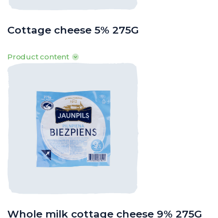
Cottage cheese 5% 275G
Product content
100g produkta satur: Tauki 5g, tostarp piesātinātās t.sk. 3g,
ogļhidrāti 0,8g, tostarp cukuri 0,5g, olbaltumvielas 17,6g, sāls 0,1g
· Enerģētiskā vērtība: 503kJ/ 119kcal
o
o
o
· Uzglabāšanas t
: 0
līdz +8
C
Whole milk cottage cheese 9% 275G