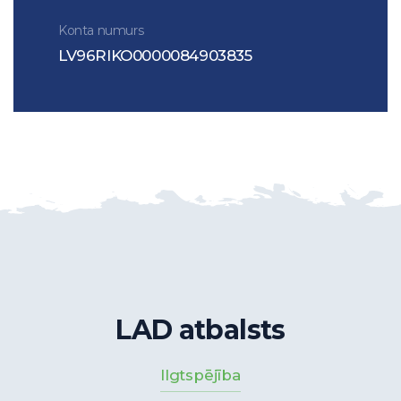
Konta numurs
LV96RIKO0000084903835
LAD atbalsts
Ilgtspējība