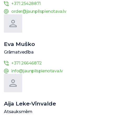
+371 25428871
order@jaunpilspienotava.lv
Eva Muško
Grāmatvedība
+371 26646872
info@jaunpilspienotava.lv
Aija Leke-Vīnvalde
Atsauksmēm