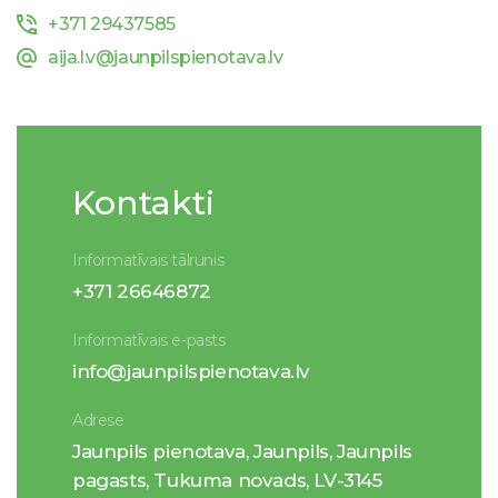
+371 29437585
aija.l.v@jaunpilspienotava.lv
Kontakti
Informatīvais tālrunis
+371 26646872
Informatīvais e-pasts
info@jaunpilspienotava.lv
Adrese
Jaunpils pienotava, Jaunpils, Jaunpils
pagasts, Tukuma novads, LV-3145