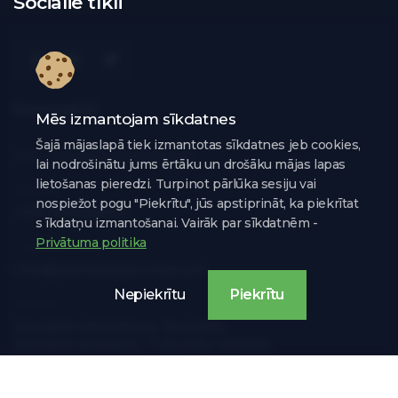
Sociālie tīkli
Kontakti
Mēs izmantojam sīkdatnes
Šajā mājaslapā tiek izmantotas sīkdatnes jeb cookies,
A/S „Jaunpils Pienotava”
lai nodrošinātu jums ērtāku un drošāku mājas lapas
lietošanas pieredzi. Turpinot pārlūka sesiju vai
Tālrunis:
nospiežot pogu "Piekrītu", jūs apstiprināt, ka piekrītat
+371 26646872
s īkdatņu izmantošanai. Vairāk par sīkdatnēm -
Privātuma politika
E-pasta adrese:
info@jaunpilspienotava.lv
Nepiekrītu
Piekrītu
Adrese:
Jaunpils pienotava, Jaunpils, 

Jaunpils pagasts, Tukuma novads,

LV-3145