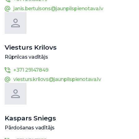
janis.bertulsons@jaunpilspienotava.lv
Viesturs Krilovs
Rūpnīcas vadītājs
+371 29147849
viesturs.krilovs@jaunpilspienotava.lv
Kaspars Sniegs
Pārdošanas vadītājs