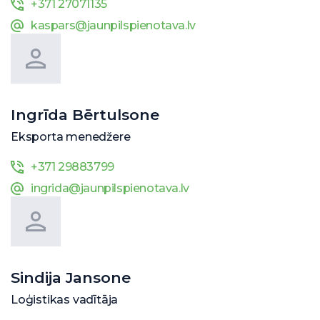
+371 27071135
kaspars@jaunpilspienotava.lv
Ingrīda Bērtulsone
Eksporta menedžere
+371 29883799
ingrida@jaunpilspienotava.lv
Sindija Jansone
Loģistikas vadītāja