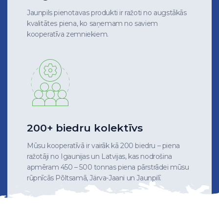
Jaunpils pienotavas produkti ir ražoti no augstākās
kvalitātes piena, ko saņemam no saviem
kooperatīva zemniekiem.
200+ biedru kolektīvs
Mūsu kooperatīvā ir vairāk kā 200 biedru – piena
ražotāji no Igaunijas un Latvijas, kas nodrošina
apmēram 450 – 500 tonnas piena pārstrādei mūsu
rūpnīcās Põltsamā, Järva-Jaani un Jaunpilī.