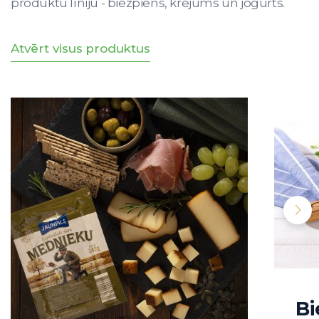
produktu līniju - biezpiens, krējums un jogurts.
Atvērt visus produktus
Bi