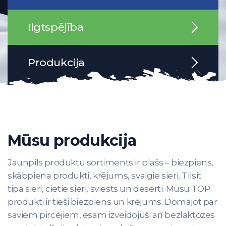
Ilgtspējība
Produkcija
Mūsu produkcija
Jaunpils produktu sortiments ir plašs – biezpiens,
skābpiena produkti, krējums, svaigie sieri, Tilsit
tipa sieri, cietie sieri, sviests un deserti. Mūsu TOP
produkti ir tieši biezpiens un krējums. Domājot par
saviem pircējiem, esam izveidojuši arī bezlaktozes