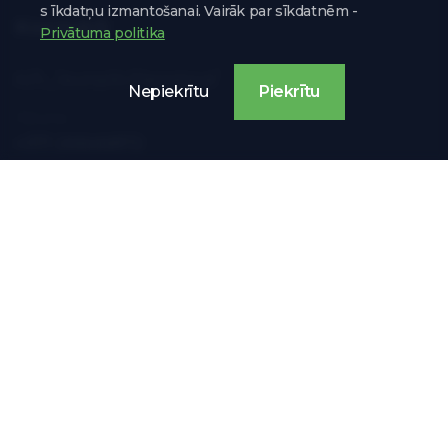
s īkdatņu izmantošanai. Vairāk par sīkdatnēm -
Kontakti
Privātuma politika
A/S „Jaunpils Pienotava”
Nepiekrītu
Piekrītu
Tālrunis:
+371 26646872
E-pasta adrese:
info@jaunpilspienotava.lv
Adrese:
Jaunpils pienotava, Jaunpils, 

Jaunpils pagasts, Tukuma novads,

LV-3145
Privātuma politika
Lietošanas noteikumi