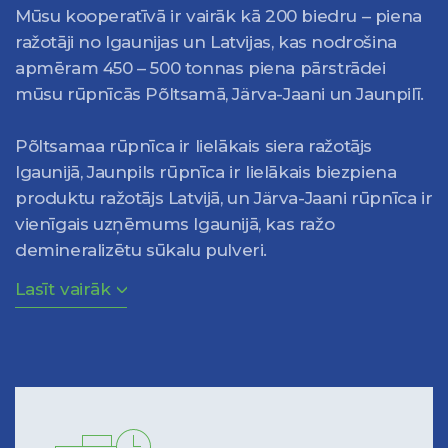
Mūsu kooperatīvā ir vairāk kā 200 biedru – piena
ražotāji no Igaunijas un Latvijas, kas nodrošina
apmēram 450 – 500 tonnas piena pārstrādei
mūsu rūpnīcās Põltsamā, Järva-Jaani un Jaunpilī.
Põltsamaa rūpnīca ir lielākais siera ražotājs
Igaunijā, Jaunpils rūpnīca ir lielākais biezpiena
produktu ražotājs Latvijā, un Järva-Jaani rūpnīca ir
vienīgais uzņēmums Igaunijā, kas ražo
demineralizētu sūkalu pulveri.
Lasīt vairāk