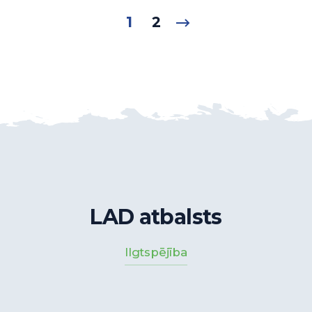
1
2
LAD atbalsts
Ilgtspējība