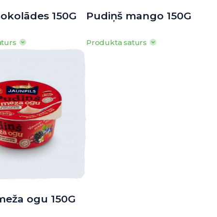
šokolādes 150G
Pudiņš mango 150G
aturs
Produkta saturs
satur: Tauki 14g, tostarp
100g produkta satur: Tauki 13g, tostarp
sk. 8,3g, ogļhidrāti 17g,
piesātinātās t.sk. 7,7g, ogļhidrāti 17g,
11g, olbaltumvielas 3,4g, sāls
tostarp cukuri 9,9g, olbaltumvielas 2,6g
sāls 0,3g
ā vērtība: 869kJ/ 208kcal
· Enerģētiskā vērtība: 811kJ/ 195kcal
o
o
o
o
o
o
anas t
: 0
līdz +6
C
· Uzglabāšanas t
: 0
līdz +6
C
meža ogu 150G