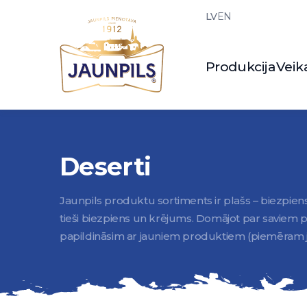
LV
EN
Produkcija
Veika
Deserti
Jaunpils produktu sortiments ir plašs – biezpiens, s
tieši biezpiens un krējums. Domājot par saviem pi
papildināsim ar jauniem produktiem (piemēram 