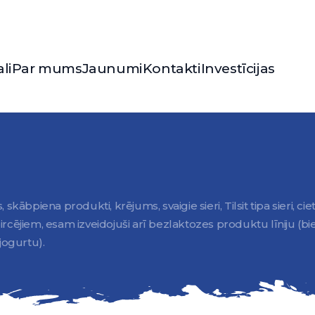
li
Par mums
Jaunumi
Kontakti
Investīcijas
kābpiena produkti, krējums, svaigie sieri, Tilsit tipa sieri, cie
rcējiem, esam izveidojuši arī bezlaktozes produktu līniju (bie
jogurtu).