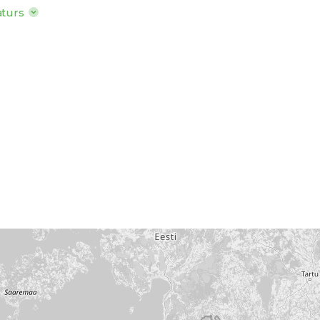
aturs
satur: Tauki 13g, tostarp
sk. 8g, ogļhidrāti 17g,
 10g, olbaltumvielas 2,6g,
 vērtība: 815kJ/ 195kcal
o
o
o
anas t
: +2
līdz +6
C