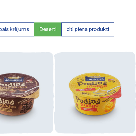
bais krējums
Deserti
citi piena produkti