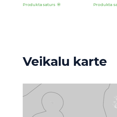
Produkta saturs
Produkta s
100g produkta satur: Tauki 13g, tostarp
100g produkta 
piesātinātās t.sk. 8g, ogļhidrāti 16g,
piesātinātās t.
tostarp cukuri 13g, olbaltumvielas 3g sāls
tostarp cukuri
0,2g
sāls 0,1g
· Enerģētiskā vērtība: 792kJ/ 190kcal
· Enerģētiskā
o
o
o
· Uzglabāšanas t
: 0
līdz +6
C
· Uzglabāš
Veikalu karte