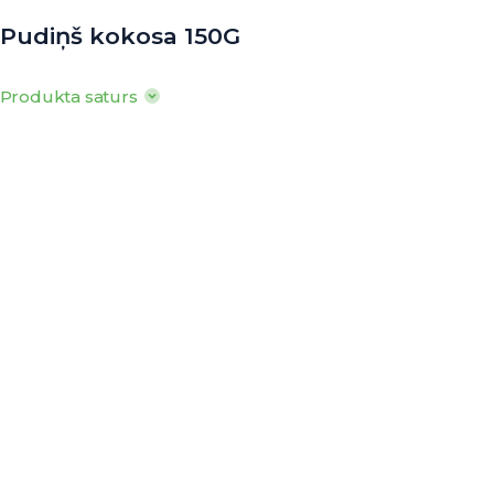
Pudiņš kokosa 150G
Produkta saturs
100g produkta satur: Tauki 13g, tostarp
piesātinātās t.sk. 8g, ogļhidrāti 18g,
tostarp cukuri 11g, olbaltumvielas 2,6g,
sāls 0,1g,
· Enerģētiskā vērtība: 815kJ/ 195kcal
o
o
o
· Uzglabāšanas t
: 0
līdz +6
C