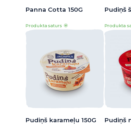
Panna Cotta 150G
Pudiņš 
Produkta saturs
Produkta s
100g produkta satur: Tauki 13g, tostarp
100g produkta 
piesātinātās t.sk. 8g, ogļhidrāti 14g,
piesātinātās t.
tostarp cukuri 7,8g, olbaltumvielas 3,8g,
tostarp cukuri 
sāls 0,1g
0,8g
· Enerģētiskā vērtība: 801kJ/ 192kcal
· Enerģētisk
o
o
o
· Uzglabāšanas t
: 0
līdz +6
C
· Uzglabāš
Pudiņš karameļu 150G
Pudiņš 