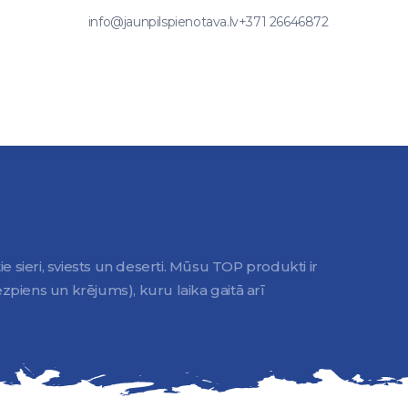
info@jaunpilspienotava.lv
+371 26646872
tie sieri, sviests un deserti. Mūsu TOP produkti ir
zpiens un krējums), kuru laika gaitā arī